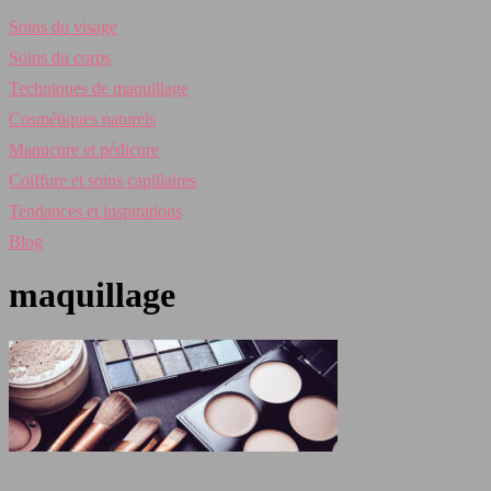
Soins du visage
Soins du corps
Techniques de maquillage
Cosmétiques naturels
Manucure et pédicure
Coiffure et soins capillaires
Tendances et inspirations
Blog
maquillage