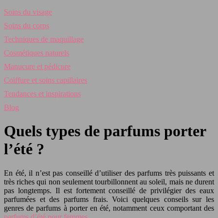
Soins du visage
Soins du corps
Techniques de maquillage
Cosmétiques naturels
Manucure et pédicure
Coiffure et soins capillaires
Tendances et inspirations
Blog
Quels types de parfums porter
l’été ?
En été, il n’est pas conseillé d’utiliser des parfums très puissants et
très riches qui non seulement tourbillonnent au soleil, mais ne durent
pas longtemps. Il est fortement conseillé de privilégier des eaux
parfumées et des parfums frais. Voici quelques conseils sur les
genres de parfums à porter en été, notamment ceux comportant des
parfums d’été pour femmes
.